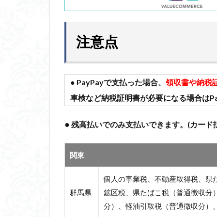
注意点
● PayPayで支払った場合、
領収書や納税
車検など納税証明書が必要になる場合はPa
●
残高払いでのみ支払いできます。(カ
ード
関東
個人の事業税、不動産取得税、県
群馬県
鉱区税、県たばこ税（普通徴収分
分）、軽油引取税（普通徴収分）