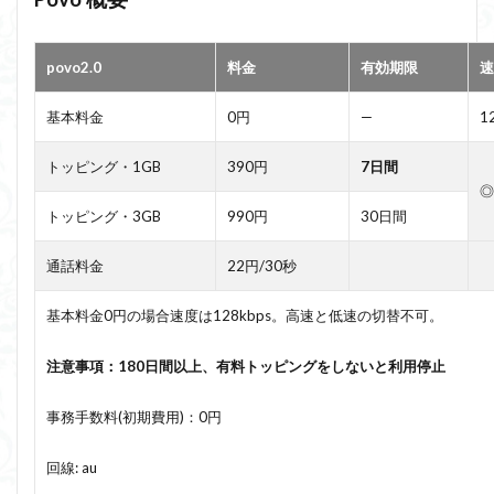
povo2.0
料金
有効期限
速
基本料金
0円
—
1
トッピング・1GB
390円
7日間
◎
トッピング・3GB
990円
30日間
通話料金
22円/30秒
基本料金0円の場合速度は128kbps。高速と低速の切替不可。
注意事項：180日間以上、有料トッピングをしないと利用停止
事務手数料(初期費用)：0円
回線: au