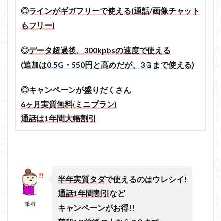
◎
ラインがギガフリーで使える(通話/画像チャット
もフリー)
◎
データ超過後、300kpbsの速度で使える
(
追加は0.5G・550円と高めだが、3Ｇまで使える
)
◎キャンペーンが盛りだくさん
6ヶ月実質無料(ミニプラン)
通話は1年間大幅割引
半年実質タダ
で使えるのはウレシイ!
通話1年間割引
など
筆者
キャンペーンがお得!!