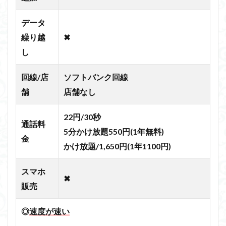
データ
繰り越
✖
し
回線/店
ソフトバンク回線
舗
店舗なし
22円/30秒
通話料
5分かけ放題550円(1年無料)
金
かけ放題/1,650円(1年1100円)
スマホ
✖
販売
◎
速度が速い