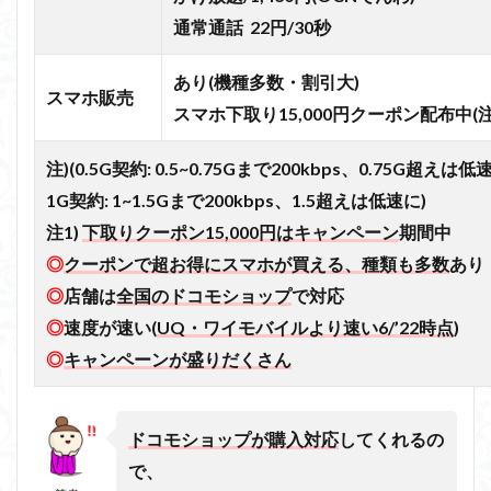
通常通話 22円/30秒
あり(機種多数・割引大)
スマホ販売
スマホ下取り15,000円クーポン配布中(注
注)
(0.5G契約: 0.5~0.75Gまで200kbps、0.75G超えは低
1G契約: 1~1.5Gまで200kbps、1.5超えは低速に)
注1)
下取りクーポン15,000円はキャンペーン
期間中
◎
クーポンで超お得にスマホが買える、種類も多数
あり
◎
店舗は
全国のドコモショップ
で対応
◎
速度が速い(
UQ・ワイモバイルより速い6/’22時点
)
◎
キャンペーンが盛りだくさん
ドコモショップが購入対応
してくれるの
で、