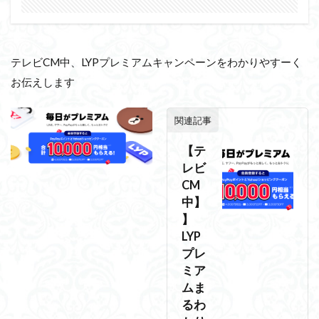
テレビCM中、LYPプレミアムキャンペーンをわかりやすーく
お伝えします
関連記事
【テ
レビ
CM
中】
】
LYP
プレ
ミア
ムま
るわ