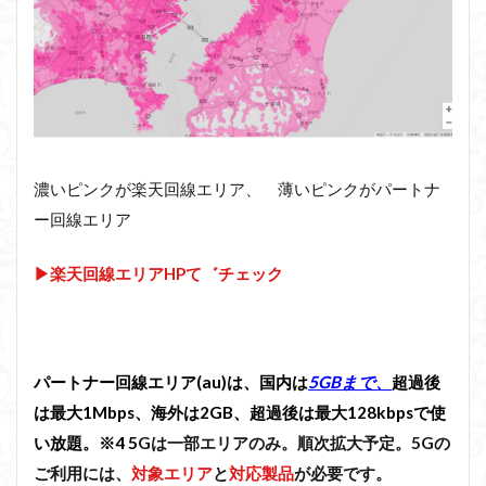
濃いピンクが楽天回線エリア、 薄いピンクがパートナ
ー回線エリア
▶楽天回線エリアHPて゛チェック
パートナー回線エリア(au)は、国内は
5GBまで、
超過後
は最大1Mbps、海外は2GB、超過後は最大128kbpsで使
い放題。※4 5
Gは一部エリアのみ。順次拡大予定。5Gの
ご利用には、
対象エリア
と
対応製品
が必要です。