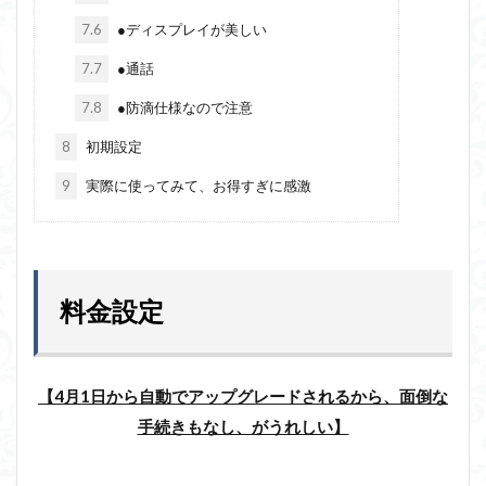
7.6
●ディスプレイが美しい
7.7
●通話
7.8
●防滴仕様なので注意
8
初期設定
9
実際に使ってみて、お得すぎに感激
料金設定
【4月1日から自動でアップグレードされるから、面倒な
手続きもなし、がうれしい】