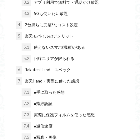
3.2
アプリ利用で無料で・通話かけ放題
3.3
5Gも使いたい放題
4
2台持ちに完璧?なコスト設定
5
楽天モバイルのデメリット
5.1
使えないスマホ(機種)がある
5.2
回線エリアが限られる
6
Rakuten Hand スペック
7
楽天Hand・実際に使った感想
7.1
●手に取った感想
7.2
●指紋認証
7.3
実際に保護フィルムを使った感想
7.4
●通信速度
7.5
●写真・画像