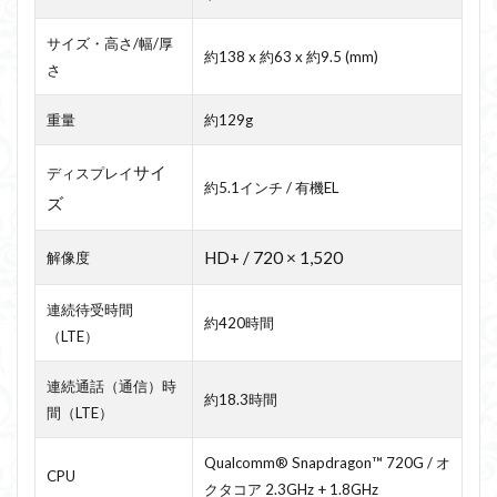
サイズ・高さ/幅/厚
約138 x 約63 x 約9.5 (mm)
さ
重量
約129g
サイ
ディスプレイ
約5.1インチ / 有機EL
ズ
HD+ / 720 × 1,520
解像度
連続待受時間
約420時間
（LTE）
連続通話（通信）時
約18.3時間
間（LTE）
Qualcomm® Snapdragon™ 720G / オ
CPU
クタコア 2.3GHz + 1.8GHz