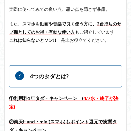
実際に使ってみての良い点、悪い点を隠さず暴露。
また、
スマホを動画や音楽で良く使う方に、
2台持ちのサ
ブ機としてのお得・有効な使い方
もご紹介しています
これは知らないとソン!!
是非お役立てください。
4つのタダとは?
①利用料1年タダ・キャンペーン (
4/7水・終了が決
定)
②楽天Hand・mini(スマホ)もポイント還元で実質タ
ダ・キャンペーン