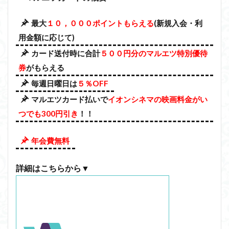
最大
１０，０００ポイントもらえる
(新規入会・利
用金額に応じて)
カード送付時に合計
５００円分のマルエツ特別優待
券
がもらえる
毎週日曜日は
５％OFF
マルエツカード払いで
イオンシネマの映画料金がい
つでも300円引き
！！
年会費無料
詳細はこちらから▼