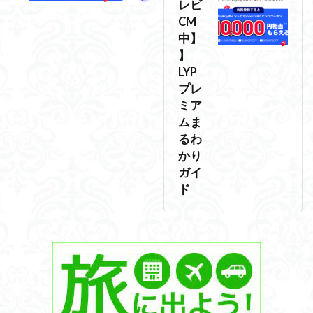
レビ
CM
中】
】
LYP
プレ
ミア
ムま
るわ
かり
ガイ
ド